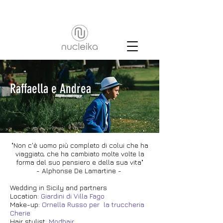
Raffaella e Andrea
"Non c'è uomo più completo di colui che ha
viaggiato, che ha cambiato molte volte la
forma del suo pensiero e della sua vita
"
- Alphonse De Lamartine -
Wedding in Sicily and partne
rs
Location:
Giardini di Villa Fago
Make-up:
Ornella Russo per la truccheria
Cherie
Hair stylist
:
Modhair