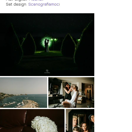
Set design
:
Scenografiamoci