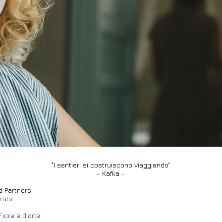
"I sentieri si costruiscono viaggiando
"
- Kafka -
d Partners
rato
 Fiore e d'arte