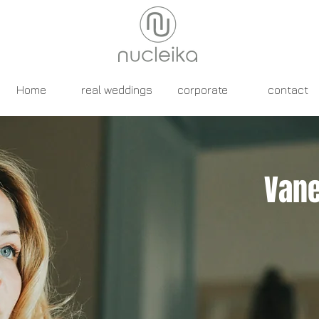
Home
real weddings
corporate
contact
Vane