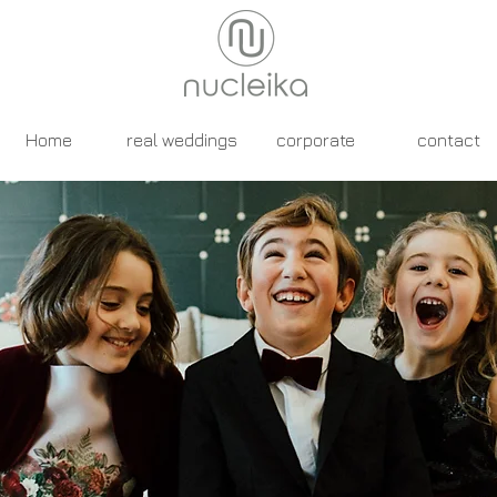
Home
real weddings
corporate
contact