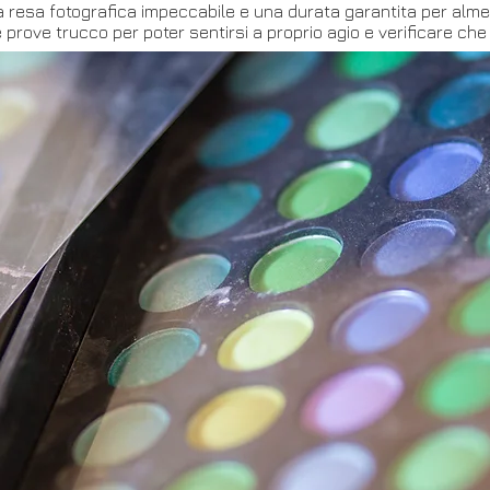
 resa fotografica impeccabile e una durata garantita per alme
 prove trucco per poter sentirsi a proprio agio e verificare che