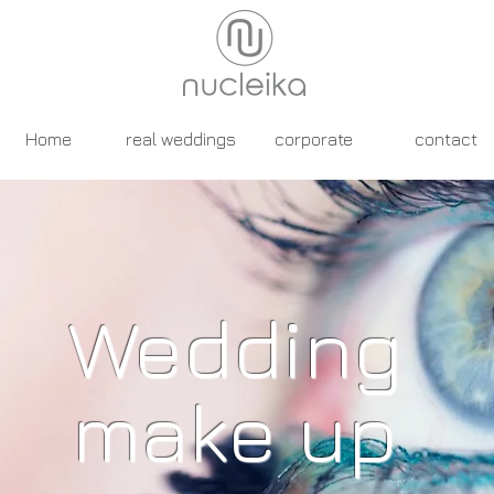
Home
real weddings
corporate
contact
Wedding
make up