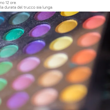
no 12 ore.
 la durata del trucco sia lunga.