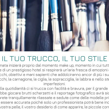
IL TUO TRUCCO, IL TUO STILE
ata inizierà proprio dal momento make up, momento in cui tutte 
e di un prestigioso hotel si respirerà un'aria fresca di emozioni
hi, obiettivi e mani sapienti che addolciranno ancor di più i su
i occhi, la carnagione, le ciglia, le sopracciglia, le labbra e nello
imperfezioni.
a quotidianità ci si trucca con facilità e bravura, per il grande
bbe giocare brutti scherzetti e il reportage fotografico avrà si
arete tranquillamente rilassate e sedute come delle modelle pri
 essere accurata poiché solo un professionista potrà bene indi
a vostra pelle, il vostro desiderio di come apparire, le piccole c